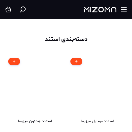
استند
دسته‌بندی استند
استند موبایل میزوما
استند هدفون میزوما