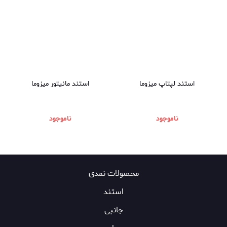
استند لپتاپ میزوما
استند مانیتور میزوما
ناموجود
ناموجود
محصولات نمدی
استند
جانبی