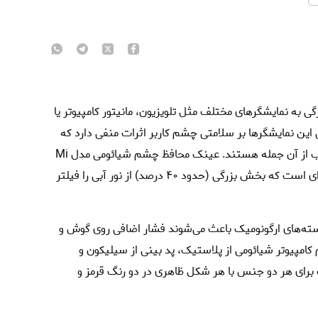
ی به نمایشگر‌های مختلف مثل تلویزیون، مانیتور کامپیوتر یا
این نمایشگر‌ها بر سلامتی چشم کاربر اثرات منفی دارد که
خستگی چشم، خشکی چشم و اختلال در الگوی خواب از آن جمله هستند. عینک محافظ چشم شیائومی مدل Mi
Computer Glasses HMJ01TS، دارای لنز‌های ویژه‌ای است که بخش بزرگی (حدود ۴۰ درصد) از نور آبی را فیلتر
سته‌های ارگونومیک باعث می‌شوند فشار اضافی روی گوش و
مپیوتر شیائومی از پلاستیک، پد بینی از سیلیکون و
برای هر دو جنس با هر شکل ظاهری در دو رنگ قرمز و