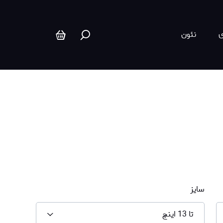
ی
نئون
سایز
تا 13 اینچ